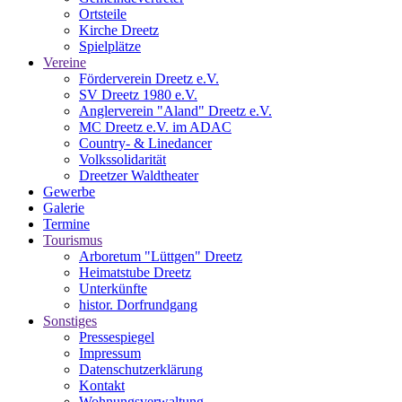
Ortsteile
Kirche Dreetz
Spielplätze
Vereine
Förderverein Dreetz e.V.
SV Dreetz 1980 e.V.
Anglerverein "Aland" Dreetz e.V.
MC Dreetz e.V. im ADAC
Country- & Linedancer
Volkssolidarität
Dreetzer Waldtheater
Gewerbe
Galerie
Termine
Tourismus
Arboretum "Lüttgen" Dreetz
Heimatstube Dreetz
Unterkünfte
histor. Dorfrundgang
Sonstiges
Pressespiegel
Impressum
Datenschutzerklärung
Kontakt
Wohnungsverwaltung