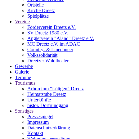
Ortsteile
Kirche Dreetz
Spielplätze
Vereine
Förderverein Dreetz e.V.
SV Dreetz 1980 e.V.
Anglerverein "Aland" Dreetz e.V.
MC Dreetz e.V. im ADAC
Country- & Linedancer
Volkssolidarität
Dreetzer Waldtheater
Gewerbe
Galerie
Termine
Tourismus
Arboretum "Lüttgen" Dreetz
Heimatstube Dreetz
Unterkünfte
histor. Dorfrundgang
Sonstiges
Pressespiegel
Impressum
Datenschutzerklärung
Kontakt
Wohnungsverwaltung