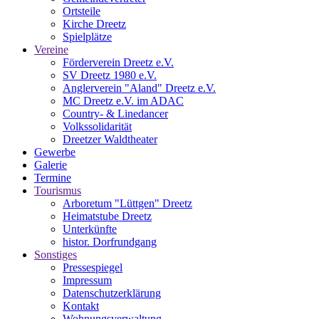
Ortsteile
Kirche Dreetz
Spielplätze
Vereine
Förderverein Dreetz e.V.
SV Dreetz 1980 e.V.
Anglerverein "Aland" Dreetz e.V.
MC Dreetz e.V. im ADAC
Country- & Linedancer
Volkssolidarität
Dreetzer Waldtheater
Gewerbe
Galerie
Termine
Tourismus
Arboretum "Lüttgen" Dreetz
Heimatstube Dreetz
Unterkünfte
histor. Dorfrundgang
Sonstiges
Pressespiegel
Impressum
Datenschutzerklärung
Kontakt
Wohnungsverwaltung