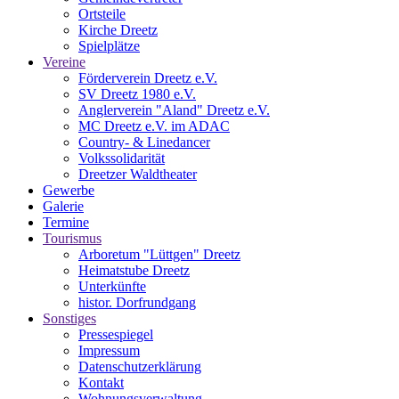
Ortsteile
Kirche Dreetz
Spielplätze
Vereine
Förderverein Dreetz e.V.
SV Dreetz 1980 e.V.
Anglerverein "Aland" Dreetz e.V.
MC Dreetz e.V. im ADAC
Country- & Linedancer
Volkssolidarität
Dreetzer Waldtheater
Gewerbe
Galerie
Termine
Tourismus
Arboretum "Lüttgen" Dreetz
Heimatstube Dreetz
Unterkünfte
histor. Dorfrundgang
Sonstiges
Pressespiegel
Impressum
Datenschutzerklärung
Kontakt
Wohnungsverwaltung