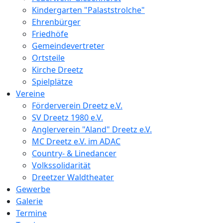
Kindergarten "Palaststrolche"
Ehrenbürger
Friedhöfe
Gemeindevertreter
Ortsteile
Kirche Dreetz
Spielplätze
Vereine
Förderverein Dreetz e.V.
SV Dreetz 1980 e.V.
Anglerverein "Aland" Dreetz e.V.
MC Dreetz e.V. im ADAC
Country- & Linedancer
Volkssolidarität
Dreetzer Waldtheater
Gewerbe
Galerie
Termine