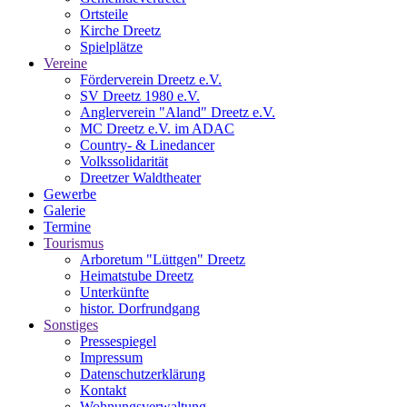
Ortsteile
Kirche Dreetz
Spielplätze
Vereine
Förderverein Dreetz e.V.
SV Dreetz 1980 e.V.
Anglerverein "Aland" Dreetz e.V.
MC Dreetz e.V. im ADAC
Country- & Linedancer
Volkssolidarität
Dreetzer Waldtheater
Gewerbe
Galerie
Termine
Tourismus
Arboretum "Lüttgen" Dreetz
Heimatstube Dreetz
Unterkünfte
histor. Dorfrundgang
Sonstiges
Pressespiegel
Impressum
Datenschutzerklärung
Kontakt
Wohnungsverwaltung