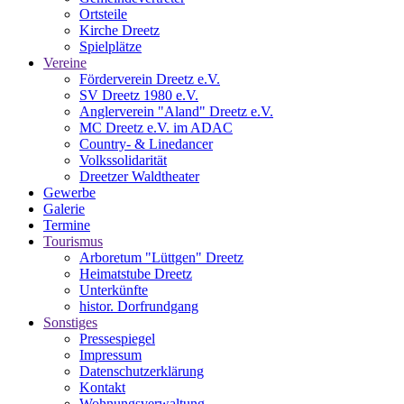
Ortsteile
Kirche Dreetz
Spielplätze
Vereine
Förderverein Dreetz e.V.
SV Dreetz 1980 e.V.
Anglerverein "Aland" Dreetz e.V.
MC Dreetz e.V. im ADAC
Country- & Linedancer
Volkssolidarität
Dreetzer Waldtheater
Gewerbe
Galerie
Termine
Tourismus
Arboretum "Lüttgen" Dreetz
Heimatstube Dreetz
Unterkünfte
histor. Dorfrundgang
Sonstiges
Pressespiegel
Impressum
Datenschutzerklärung
Kontakt
Wohnungsverwaltung