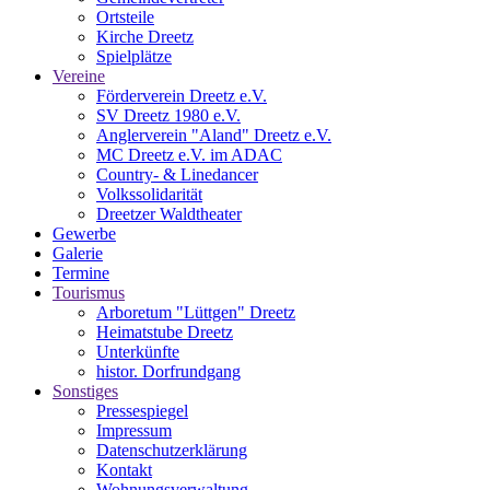
Ortsteile
Kirche Dreetz
Spielplätze
Vereine
Förderverein Dreetz e.V.
SV Dreetz 1980 e.V.
Anglerverein "Aland" Dreetz e.V.
MC Dreetz e.V. im ADAC
Country- & Linedancer
Volkssolidarität
Dreetzer Waldtheater
Gewerbe
Galerie
Termine
Tourismus
Arboretum "Lüttgen" Dreetz
Heimatstube Dreetz
Unterkünfte
histor. Dorfrundgang
Sonstiges
Pressespiegel
Impressum
Datenschutzerklärung
Kontakt
Wohnungsverwaltung