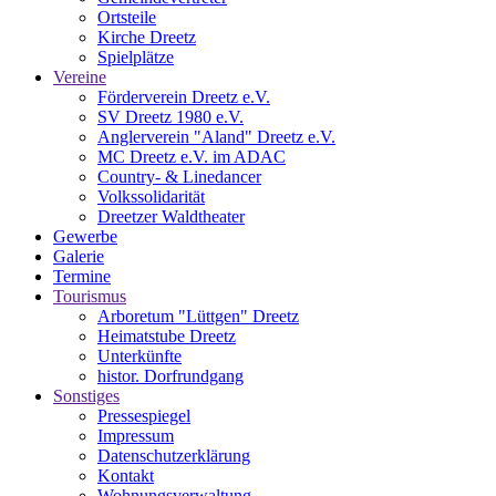
Ortsteile
Kirche Dreetz
Spielplätze
Vereine
Förderverein Dreetz e.V.
SV Dreetz 1980 e.V.
Anglerverein "Aland" Dreetz e.V.
MC Dreetz e.V. im ADAC
Country- & Linedancer
Volkssolidarität
Dreetzer Waldtheater
Gewerbe
Galerie
Termine
Tourismus
Arboretum "Lüttgen" Dreetz
Heimatstube Dreetz
Unterkünfte
histor. Dorfrundgang
Sonstiges
Pressespiegel
Impressum
Datenschutzerklärung
Kontakt
Wohnungsverwaltung