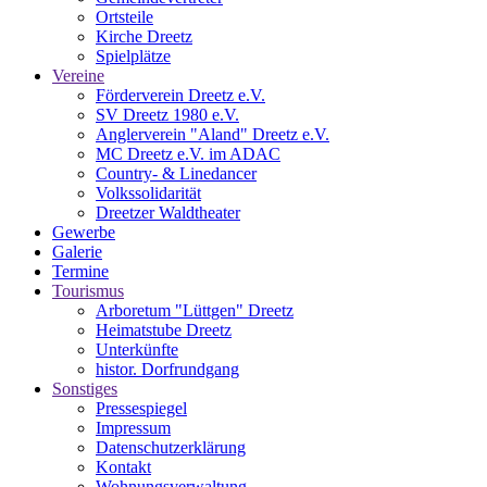
Ortsteile
Kirche Dreetz
Spielplätze
Vereine
Förderverein Dreetz e.V.
SV Dreetz 1980 e.V.
Anglerverein "Aland" Dreetz e.V.
MC Dreetz e.V. im ADAC
Country- & Linedancer
Volkssolidarität
Dreetzer Waldtheater
Gewerbe
Galerie
Termine
Tourismus
Arboretum "Lüttgen" Dreetz
Heimatstube Dreetz
Unterkünfte
histor. Dorfrundgang
Sonstiges
Pressespiegel
Impressum
Datenschutzerklärung
Kontakt
Wohnungsverwaltung