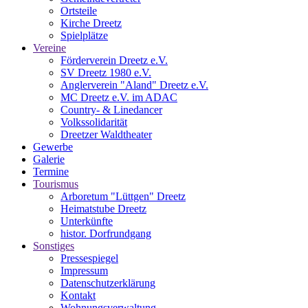
Ortsteile
Kirche Dreetz
Spielplätze
Vereine
Förderverein Dreetz e.V.
SV Dreetz 1980 e.V.
Anglerverein "Aland" Dreetz e.V.
MC Dreetz e.V. im ADAC
Country- & Linedancer
Volkssolidarität
Dreetzer Waldtheater
Gewerbe
Galerie
Termine
Tourismus
Arboretum "Lüttgen" Dreetz
Heimatstube Dreetz
Unterkünfte
histor. Dorfrundgang
Sonstiges
Pressespiegel
Impressum
Datenschutzerklärung
Kontakt
Wohnungsverwaltung