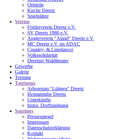
Ortsteile
Kirche Dreetz
Spielplätze
Vereine
Förderverein Dreetz e.V.
SV Dreetz 1980 e.V.
Anglerverein "Aland" Dreetz e.V.
MC Dreetz e.V. im ADAC
Country- & Linedancer
Volkssolidarität
Dreetzer Waldtheater
Gewerbe
Galerie
Termine
Tourismus
Arboretum "Lüttgen" Dreetz
Heimatstube Dreetz
Unterkünfte
histor. Dorfrundgang
Sonstiges
Pressespiegel
Impressum
Datenschutzerklärung
Kontakt
Wohnungsverwaltung