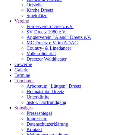
Ortsteile
Kirche Dreetz
Spielplätze
Vereine
Förderverein Dreetz e.V.
SV Dreetz 1980 e.V.
Anglerverein "Aland" Dreetz e.V.
MC Dreetz e.V. im ADAC
Country- & Linedancer
Volkssolidarität
Dreetzer Waldtheater
Gewerbe
Galerie
Termine
Tourismus
Arboretum "Lüttgen" Dreetz
Heimatstube Dreetz
Unterkünfte
histor. Dorfrundgang
Sonstiges
Pressespiegel
Impressum
Datenschutzerklärung
Kontakt
Wohnungsverwaltung