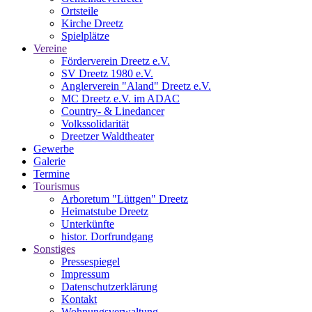
Ortsteile
Kirche Dreetz
Spielplätze
Vereine
Förderverein Dreetz e.V.
SV Dreetz 1980 e.V.
Anglerverein "Aland" Dreetz e.V.
MC Dreetz e.V. im ADAC
Country- & Linedancer
Volkssolidarität
Dreetzer Waldtheater
Gewerbe
Galerie
Termine
Tourismus
Arboretum "Lüttgen" Dreetz
Heimatstube Dreetz
Unterkünfte
histor. Dorfrundgang
Sonstiges
Pressespiegel
Impressum
Datenschutzerklärung
Kontakt
Wohnungsverwaltung