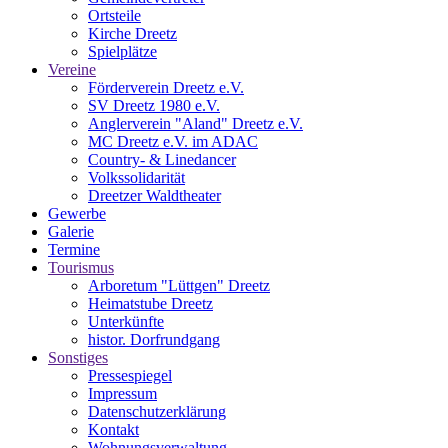
Ortsteile
Kirche Dreetz
Spielplätze
Vereine
Förderverein Dreetz e.V.
SV Dreetz 1980 e.V.
Anglerverein "Aland" Dreetz e.V.
MC Dreetz e.V. im ADAC
Country- & Linedancer
Volkssolidarität
Dreetzer Waldtheater
Gewerbe
Galerie
Termine
Tourismus
Arboretum "Lüttgen" Dreetz
Heimatstube Dreetz
Unterkünfte
histor. Dorfrundgang
Sonstiges
Pressespiegel
Impressum
Datenschutzerklärung
Kontakt
Wohnungsverwaltung