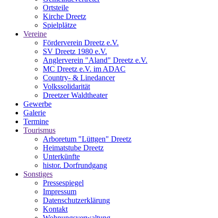
Ortsteile
Kirche Dreetz
Spielplätze
Vereine
Förderverein Dreetz e.V.
SV Dreetz 1980 e.V.
Anglerverein "Aland" Dreetz e.V.
MC Dreetz e.V. im ADAC
Country- & Linedancer
Volkssolidarität
Dreetzer Waldtheater
Gewerbe
Galerie
Termine
Tourismus
Arboretum "Lüttgen" Dreetz
Heimatstube Dreetz
Unterkünfte
histor. Dorfrundgang
Sonstiges
Pressespiegel
Impressum
Datenschutzerklärung
Kontakt
Wohnungsverwaltung