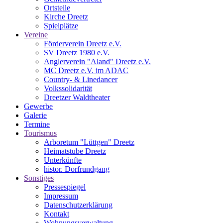
Ortsteile
Kirche Dreetz
Spielplätze
Vereine
Förderverein Dreetz e.V.
SV Dreetz 1980 e.V.
Anglerverein "Aland" Dreetz e.V.
MC Dreetz e.V. im ADAC
Country- & Linedancer
Volkssolidarität
Dreetzer Waldtheater
Gewerbe
Galerie
Termine
Tourismus
Arboretum "Lüttgen" Dreetz
Heimatstube Dreetz
Unterkünfte
histor. Dorfrundgang
Sonstiges
Pressespiegel
Impressum
Datenschutzerklärung
Kontakt
Wohnungsverwaltung