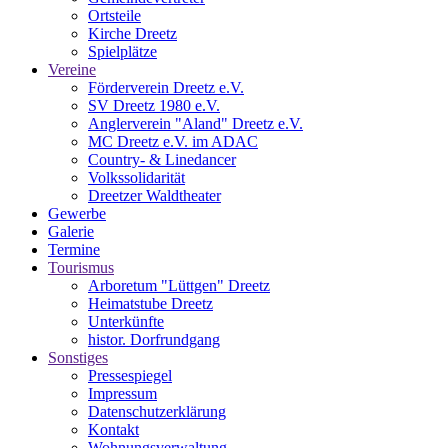
Ortsteile
Kirche Dreetz
Spielplätze
Vereine
Förderverein Dreetz e.V.
SV Dreetz 1980 e.V.
Anglerverein "Aland" Dreetz e.V.
MC Dreetz e.V. im ADAC
Country- & Linedancer
Volkssolidarität
Dreetzer Waldtheater
Gewerbe
Galerie
Termine
Tourismus
Arboretum "Lüttgen" Dreetz
Heimatstube Dreetz
Unterkünfte
histor. Dorfrundgang
Sonstiges
Pressespiegel
Impressum
Datenschutzerklärung
Kontakt
Wohnungsverwaltung