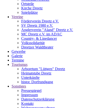
Ortsteile
Kirche Dreetz
Spielplätze
Vereine
Förderverein Dreetz e.V.
SV Dreetz 1980 e.V.
Anglerverein "Aland" Dreetz e.V.
MC Dreetz e.V. im ADAC
Country- & Linedancer
Volkssolidarität
Dreetzer Waldtheater
Gewerbe
Galerie
Termine
Tourismus
Arboretum "Lüttgen" Dreetz
Heimatstube Dreetz
Unterkünfte
histor. Dorfrundgang
Sonstiges
Pressespiegel
Impressum
Datenschutzerklärung
Kontakt
Wohnungsverwaltung