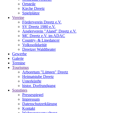
Ortsteile
Kirche Dreetz
Spielplätze
Vereine
Förderverein Dreetz e.V.
SV Dreetz 1980 e.V.
Anglerverein "Aland" Dreetz e.V.
MC Dreetz e.V. im ADAC
Country- & Linedancer
Volkssolidarität
Dreetzer Waldtheater
Gewerbe
Galerie
Termine
Tourismus
Arboretum "Lüttgen" Dreetz
Heimatstube Dreetz
Unterkünfte
histor. Dorfrundgang
Sonstiges
Pressespiegel
Impressum
Datenschutzerklärung
Kontakt
Wohnungsverwaltung