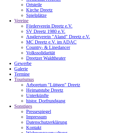
Ortsteile
Kirche Dreetz
Spielplätze
Vereine
Förderverein Dreetz e.V.
SV Dreetz 1980 e.V.
Anglerverein "Aland" Dreetz e.V.
MC Dreetz e.V. im ADAC
Country- & Linedancer
Volkssolidarität
Dreetzer Waldtheater
Gewerbe
Galerie
Termine
Tourismus
Arboretum "Lüttgen" Dreetz
Heimatstube Dreetz
Unterkünfte
histor. Dorfrundgang
Sonstiges
Pressespiegel
Impressum
Datenschutzerklärung
Kontakt
Wohnungsverwaltung