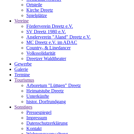
Ortsteile
Kirche Dreetz
Spielplätze
Vereine
Förderverein Dreetz e.V.
SV Dreetz 1980 e.V.
Anglerverein "Aland" Dreetz e.V.
MC Dreetz e.V. im ADAC
Country- & Linedancer
Volkssolidarität
Dreetzer Waldtheater
Gewerbe
Galerie
Termine
Tourismus
Arboretum "Lüttgen" Dreetz
Heimatstube Dreetz
Unterkünfte
histor. Dorfrundgang
Sonstiges
Pressespiegel
Impressum
Datenschutzerklärung
Kontakt
Wohnungsverwaltung