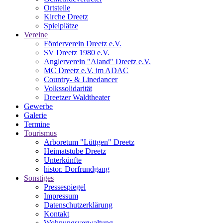
Ortsteile
Kirche Dreetz
Spielplätze
Vereine
Förderverein Dreetz e.V.
SV Dreetz 1980 e.V.
Anglerverein "Aland" Dreetz e.V.
MC Dreetz e.V. im ADAC
Country- & Linedancer
Volkssolidarität
Dreetzer Waldtheater
Gewerbe
Galerie
Termine
Tourismus
Arboretum "Lüttgen" Dreetz
Heimatstube Dreetz
Unterkünfte
histor. Dorfrundgang
Sonstiges
Pressespiegel
Impressum
Datenschutzerklärung
Kontakt
Wohnungsverwaltung