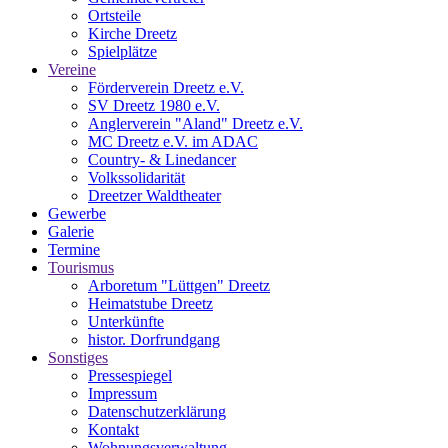
Ortsteile
Kirche Dreetz
Spielplätze
Vereine
Förderverein Dreetz e.V.
SV Dreetz 1980 e.V.
Anglerverein "Aland" Dreetz e.V.
MC Dreetz e.V. im ADAC
Country- & Linedancer
Volkssolidarität
Dreetzer Waldtheater
Gewerbe
Galerie
Termine
Tourismus
Arboretum "Lüttgen" Dreetz
Heimatstube Dreetz
Unterkünfte
histor. Dorfrundgang
Sonstiges
Pressespiegel
Impressum
Datenschutzerklärung
Kontakt
Wohnungsverwaltung