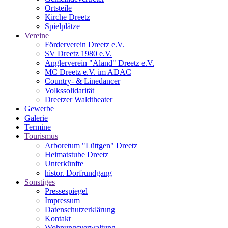
Ortsteile
Kirche Dreetz
Spielplätze
Vereine
Förderverein Dreetz e.V.
SV Dreetz 1980 e.V.
Anglerverein "Aland" Dreetz e.V.
MC Dreetz e.V. im ADAC
Country- & Linedancer
Volkssolidarität
Dreetzer Waldtheater
Gewerbe
Galerie
Termine
Tourismus
Arboretum "Lüttgen" Dreetz
Heimatstube Dreetz
Unterkünfte
histor. Dorfrundgang
Sonstiges
Pressespiegel
Impressum
Datenschutzerklärung
Kontakt
Wohnungsverwaltung