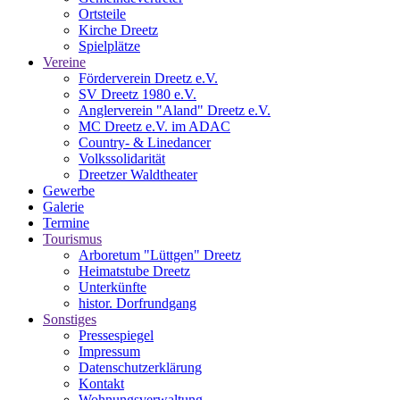
Ortsteile
Kirche Dreetz
Spielplätze
Vereine
Förderverein Dreetz e.V.
SV Dreetz 1980 e.V.
Anglerverein "Aland" Dreetz e.V.
MC Dreetz e.V. im ADAC
Country- & Linedancer
Volkssolidarität
Dreetzer Waldtheater
Gewerbe
Galerie
Termine
Tourismus
Arboretum "Lüttgen" Dreetz
Heimatstube Dreetz
Unterkünfte
histor. Dorfrundgang
Sonstiges
Pressespiegel
Impressum
Datenschutzerklärung
Kontakt
Wohnungsverwaltung