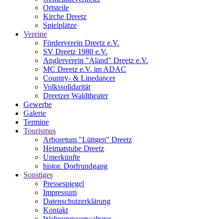
Ortsteile
Kirche Dreetz
Spielplätze
Vereine
Förderverein Dreetz e.V.
SV Dreetz 1980 e.V.
Anglerverein "Aland" Dreetz e.V.
MC Dreetz e.V. im ADAC
Country- & Linedancer
Volkssolidarität
Dreetzer Waldtheater
Gewerbe
Galerie
Termine
Tourismus
Arboretum "Lüttgen" Dreetz
Heimatstube Dreetz
Unterkünfte
histor. Dorfrundgang
Sonstiges
Pressespiegel
Impressum
Datenschutzerklärung
Kontakt
Wohnungsverwaltung