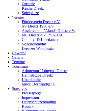
Ortsteile
Kirche Dreetz
Spielplätze
Vereine
Förderverein Dreetz e.V.
SV Dreetz 1980 e.V.
Anglerverein "Aland" Dreetz e.V.
MC Dreetz e.V. im ADAC
Country- & Linedancer
Volkssolidarität
Dreetzer Waldtheater
Gewerbe
Galerie
Termine
Tourismus
Arboretum "Lüttgen" Dreetz
Heimatstube Dreetz
Unterkünfte
histor. Dorfrundgang
Sonstiges
Pressespiegel
Impressum
Datenschutzerklärung
Kontakt
Wohnungsverwaltung