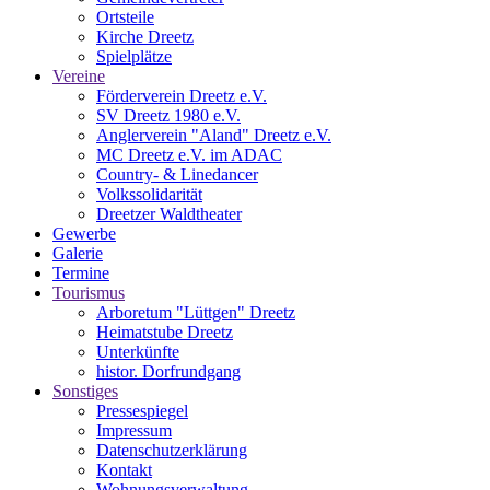
Ortsteile
Kirche Dreetz
Spielplätze
Vereine
Förderverein Dreetz e.V.
SV Dreetz 1980 e.V.
Anglerverein "Aland" Dreetz e.V.
MC Dreetz e.V. im ADAC
Country- & Linedancer
Volkssolidarität
Dreetzer Waldtheater
Gewerbe
Galerie
Termine
Tourismus
Arboretum "Lüttgen" Dreetz
Heimatstube Dreetz
Unterkünfte
histor. Dorfrundgang
Sonstiges
Pressespiegel
Impressum
Datenschutzerklärung
Kontakt
Wohnungsverwaltung