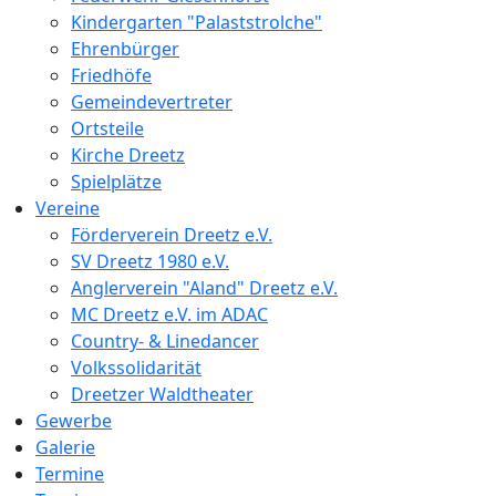
Kindergarten "Palaststrolche"
Ehrenbürger
Friedhöfe
Gemeindevertreter
Ortsteile
Kirche Dreetz
Spielplätze
Vereine
Förderverein Dreetz e.V.
SV Dreetz 1980 e.V.
Anglerverein "Aland" Dreetz e.V.
MC Dreetz e.V. im ADAC
Country- & Linedancer
Volkssolidarität
Dreetzer Waldtheater
Gewerbe
Galerie
Termine