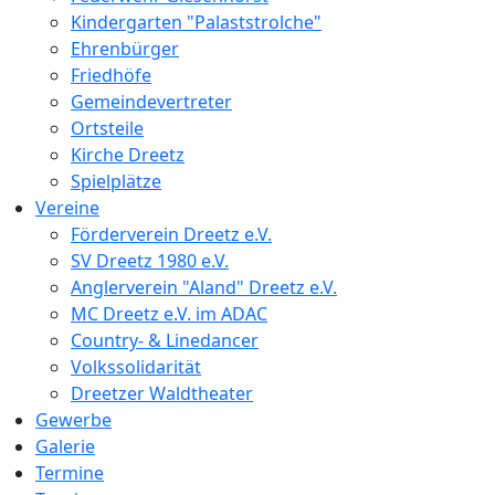
Kindergarten "Palaststrolche"
Ehrenbürger
Friedhöfe
Gemeindevertreter
Ortsteile
Kirche Dreetz
Spielplätze
Vereine
Förderverein Dreetz e.V.
SV Dreetz 1980 e.V.
Anglerverein "Aland" Dreetz e.V.
MC Dreetz e.V. im ADAC
Country- & Linedancer
Volkssolidarität
Dreetzer Waldtheater
Gewerbe
Galerie
Termine