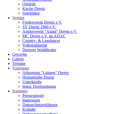
Ortsteile
Kirche Dreetz
Spielplätze
Vereine
Förderverein Dreetz e.V.
SV Dreetz 1980 e.V.
Anglerverein "Aland" Dreetz e.V.
MC Dreetz e.V. im ADAC
Country- & Linedancer
Volkssolidarität
Dreetzer Waldtheater
Gewerbe
Galerie
Termine
Tourismus
Arboretum "Lüttgen" Dreetz
Heimatstube Dreetz
Unterkünfte
histor. Dorfrundgang
Sonstiges
Pressespiegel
Impressum
Datenschutzerklärung
Kontakt
Wohnungsverwaltung