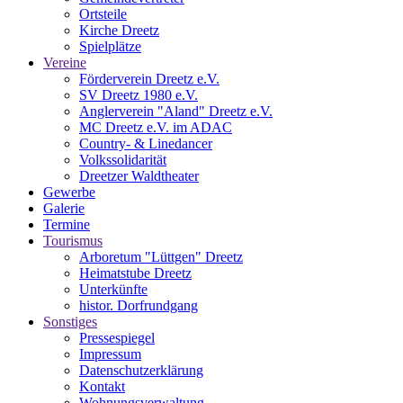
Ortsteile
Kirche Dreetz
Spielplätze
Vereine
Förderverein Dreetz e.V.
SV Dreetz 1980 e.V.
Anglerverein "Aland" Dreetz e.V.
MC Dreetz e.V. im ADAC
Country- & Linedancer
Volkssolidarität
Dreetzer Waldtheater
Gewerbe
Galerie
Termine
Tourismus
Arboretum "Lüttgen" Dreetz
Heimatstube Dreetz
Unterkünfte
histor. Dorfrundgang
Sonstiges
Pressespiegel
Impressum
Datenschutzerklärung
Kontakt
Wohnungsverwaltung